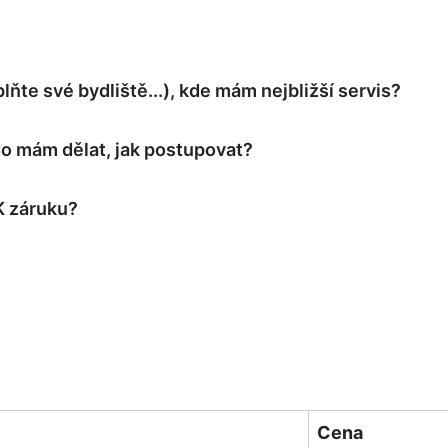
ňte své bydliště...), kde mám nejbližší servis?
 mám dělat, jak postupovat?
K záruku?
Cena