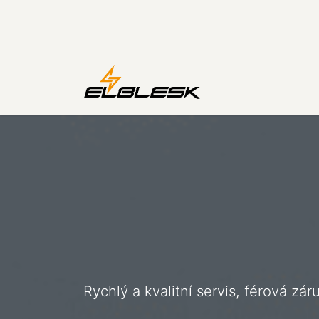
Přejít na obsah
Úvod
Zkušební
Rychlý a kvalitní servis, férová zár