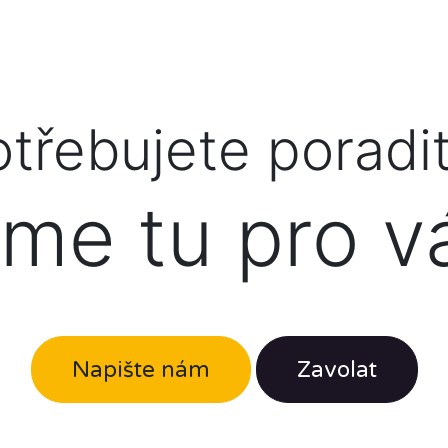
třebujete poradi
me tu pro v
Napište nám
Zavolat