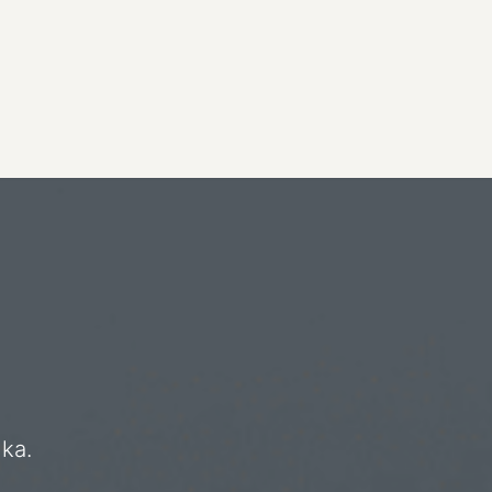
 jízda
Zlevněné vozy
Servis a záruka
ELBLESK Pil
uka.