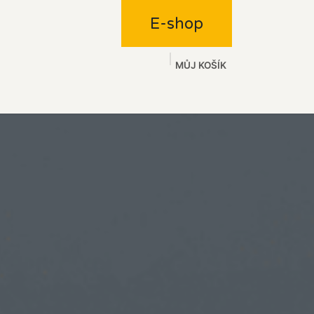
E-shop
MŮJ KOŠÍK
ot
Události
Napsali o nás
Kontakt