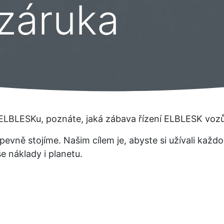
 záruka
ELBLESKu, poznáte, jaká zábava řízení ELBLESK vozů
pevně stojíme. Našim cílem je, abyste si užívali kaž
še náklady i planetu.