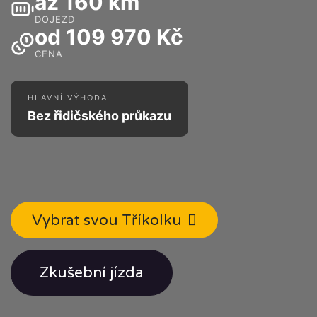
až 160 km
DOJEZD
od 109 970 Kč
CENA
HLAVNÍ VÝHODA
Bez řidičského průkazu
Vybrat svou Tříkolku
Zkušební jízda