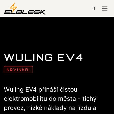
Přejít na obsah
WULING EV4
NOVINKA!
Wuling EV4 přináší čistou
elektromobilitu do města - tichý
provoz, nízké náklady na jízdu a