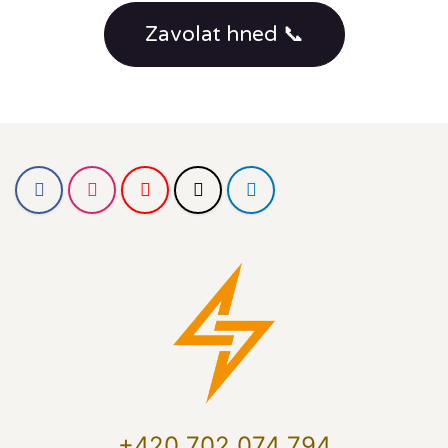
Zavolat hned 📞
+420 702 074 794